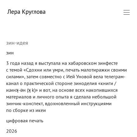
зин-идея
зин
3 года назад я выступала на хабаровском зинфесте
с темой «Сдохни или умри, печать малотиражки своими
силами», затем совместно с Ией Уновой вела телеграм-
канал о практической стороне зиноделия «книги /
иɹинʞ-ǝн (ʞ k)» и вот, на основе всех накопившихся
материалов и личного опыта я сделала небольшой
зинчик-конспект, вдохновленный инструкциями
по сборке из икеи
цифровая печать
2026